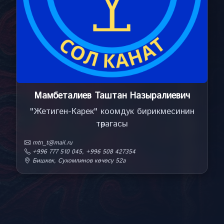
Мамбеталиев Таштан Назыралиевич
"Жетиген-Карек" коомдук бирикмесинин
тѳрагасы
mtn_t@mail.ru
+996 777 510 045, +996 508 427354
Бишкек, Сухомлинов кѳчѳсү 52а