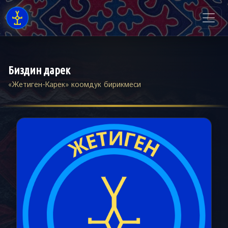
Биздин дарек
«Жетиген-Карек» коомдук бирикмеси